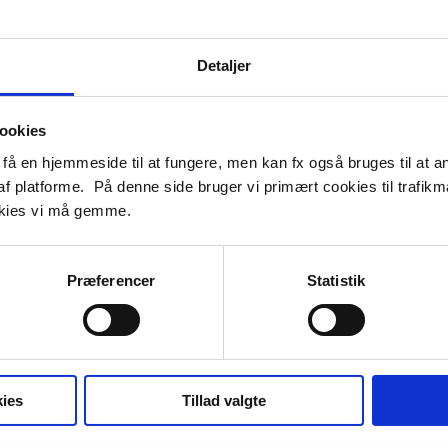
Detaljer
ookies
få en hjemmeside til at fungere, men kan fx også bruges til at a
af platforme. På denne side bruger vi primært cookies til trafikmål
Procesteknik
okies vi må gemme.
ve slået op.
Præferencer
Statistik
lkommen til at kontakte os uopfordret, da vi løbende søger bl.a. kva
t - så send os en uopfordret ansøgning på:
job@hobrorustfri.dk
ør - se jobopslag
her
ies
Tillad valgte